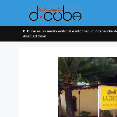
Skip
to
content
D-Cuba
es un medio editorial e informativo independien
Aviso editorial