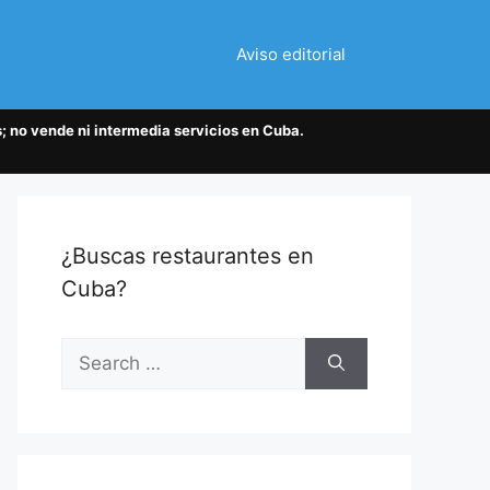
Aviso editorial
; no vende ni intermedia servicios en Cuba.
¿Buscas restaurantes en
Cuba?
Search
for: