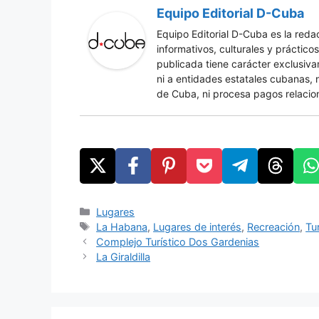
Equipo Editorial D-Cuba
Equipo Editorial D-Cuba es la red
informativos, culturales y práctic
publicada tiene carácter exclusiv
ni a entidades estatales cubanas, 
de Cuba, ni procesa pagos relacio
Categories
Lugares
Tags
La Habana
,
Lugares de interés
,
Recreación
,
Tu
Complejo Turístico Dos Gardenias
La Giraldilla