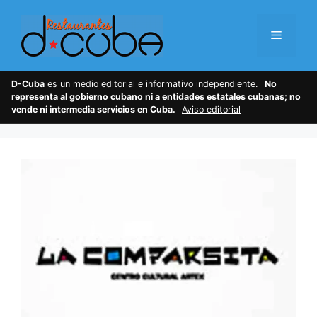
Skip
to
Menu
content
D-Cuba
es un medio editorial e informativo independiente.
No
representa al gobierno cubano ni a entidades estatales cubanas; no
vende ni intermedia servicios en Cuba.
Aviso editorial