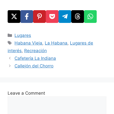
Categories
Lugares
Tags
Habana Vieja
,
La Habana
,
Lugares de
interés
,
Recreación
Cafetería La Indiana
Callejón del Chorro
Leave a Comment
Comment